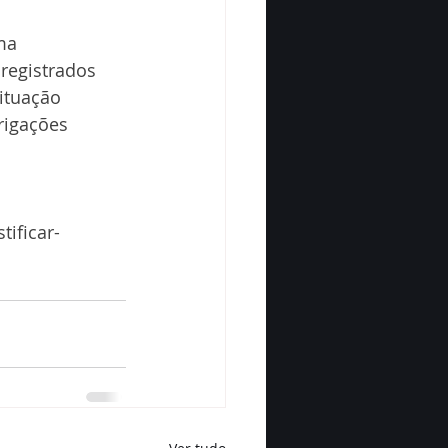
ma 
registrados 
ituação 
rigações 
tificar-