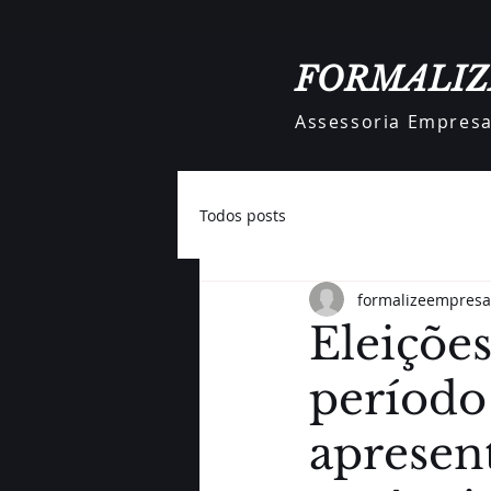
FORMALIZ
Assessoria Empresar
Todos posts
formalizeempresa
Eleiçõe
período
apresent