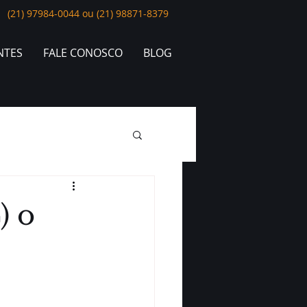
(21) 97984-0044 ou (21) 98871-8379
NTES
FALE CONOSCO
BLOG
) o