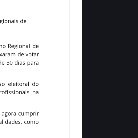
egionais de 
Começa hoje (14) o prazo para justificar o voto nas Eleições do Conselho Regional de 
xaram de votar 
e 30 dias para 
 eleitoral do 
ofissionais na 
agora cumprir 
alidades, como 