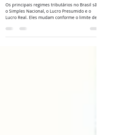
Presumido e Lucro Real
Os principais regimes tributários no Brasil são
o Simples Nacional, o Lucro Presumido e o
Lucro Real. Eles mudam conforme o limite de
ganho de dinheiro da empresa, a forma de
calcular os impostos e o tamanho do negócio.
📍Simples Nacional: Quem pode usar:
Microempresas e empresas de pequeno porte
com faturamento de até R$ 4,8 milhões por
ano. Como funciona: Todos os impostos
federais, estaduais e municipais são pagos em
uma única guia chamada DAS. Vantagens:
Menos burocracia