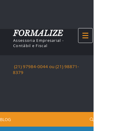
FORMALIZE
Assessoria Empresarial -
Contábil e Fiscal
(21) 97984-0044
ou (21)
98871-
8379
BLOG