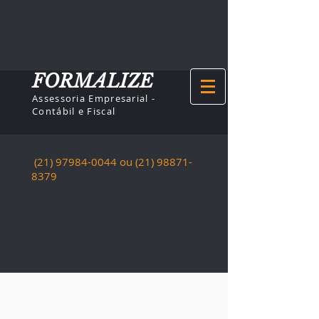
FORMALIZE
Assessoria Empresarial -
Contábil e Fiscal
(21) 97984-0044
ou (21)
98871-
8379