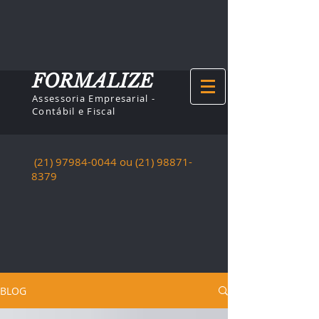
FORMALIZE
Assessoria Empresarial -
Contábil e Fiscal
(21) 97984-0044
ou (21)
98871-
8379
BLOG