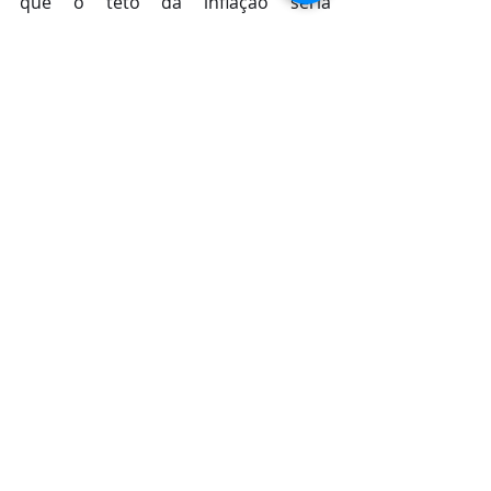
que o teto da inflação seria 
“estourado” mais uma vez.
Fonte: 
https://www.contabeis.com.br/noticia
s/53969/copom-mantem-taxa-selic-
em-13-75-na-ultima-reuniao-de-2022/
Posts recentes
Ver tudo