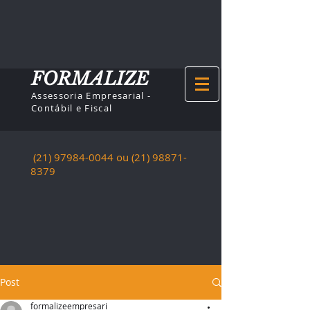
FORMALIZE
Assessoria Empresarial -
Contábil e Fiscal
(21) 97984-0044
ou (21)
98871-
8379
Post
formalizeempresari