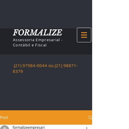
FORMALIZE
Assessoria Empresarial -
Contábil e Fiscal
(21) 97984-0044
ou (21)
98871-
8379
Post
formalizeempresari