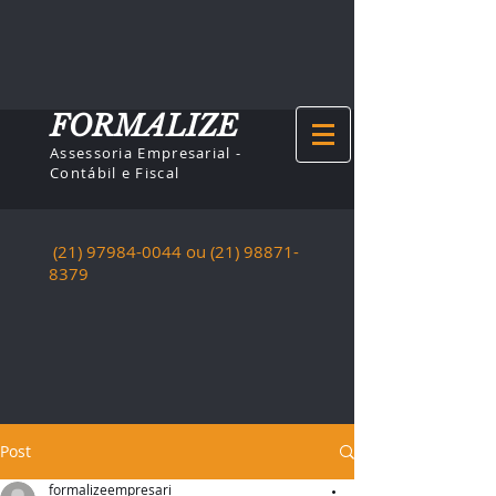
FORMALIZE
Assessoria Empresarial -
Contábil e Fiscal
(21) 97984-0044
ou (21)
98871-
8379
Post
formalizeempresari