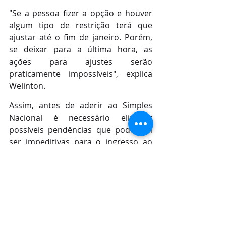
"Se a pessoa fizer a opção e houver 
algum tipo de restrição terá que 
ajustar até o fim de janeiro. Porém, 
se deixar para a última hora, as 
ações para ajustes serão 
praticamente impossíveis", explica 
Welinton.
Assim, antes de aderir ao Simples 
Nacional é necessário eliminar 
possíveis pendências que poderiam 
ser impeditivas para o ingresso ao 
regime tributário, como débitos com 
a Receita. 
A opção pode ser feita pela internet 
no site do Simples Nacional. É 
importante lembrar que é possível as 
empresas de serviço também podem 