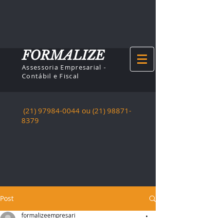
FORMALIZE
Assessoria Empresarial -
Contábil e Fiscal
(21) 97984-0044
ou (21)
98871-
8379
Post
formalizeempresari