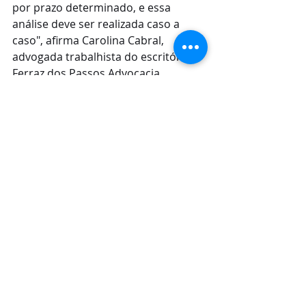
por prazo determinado, e essa 
análise deve ser realizada caso a 
caso", afirma Carolina Cabral, 
advogada trabalhista do escritório 
Ferraz dos Passos Advocacia.
6 - Como funciona no caso do 
trabalhador intermitente? 👩🏽‍💻
No caso do trabalhador 
intermitente, que possui uma forma 
de contratação flexível em que o 
empregador o convoca conforme a 
necessidade, a remuneração é 
calculada com base nas horas 
efetivamente trabalhadas.
Segundo Carolina Cabral, caso o 
empregado seja convocado para 
excer sua função em feriados, o 