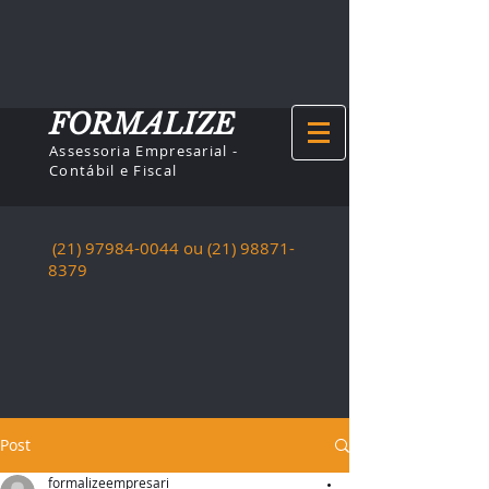
FORMALIZE
Assessoria Empresarial -
Contábil e Fiscal
(21) 97984-0044
ou (21)
98871-
8379
Post
formalizeempresari