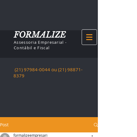
FORMALIZE
Assessoria Empresarial -
Contábil e Fiscal
(21) 97984-0044
ou (21)
98871-
8379
Post
formalizeempresari