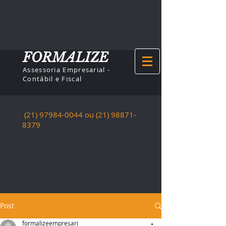
FORMALIZE
Assessoria Empresarial -
Contábil e Fiscal
(21) 97984-0044
ou (21)
98871-
8379
Post
formalizeempresari