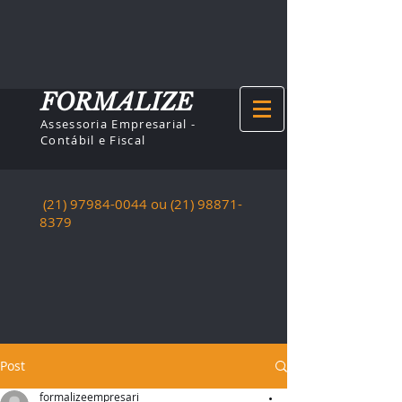
FORMALIZE
Assessoria Empresarial -
Contábil e Fiscal
(21) 97984-0044
ou (21)
98871-
8379
Post
formalizeempresari