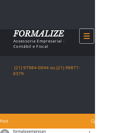
FORMALIZE
Assessoria Empresarial -
Contábil e Fiscal
(21) 97984-0044
ou (21)
98871-
8379
Post
formalizeempresari