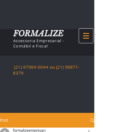
FORMALIZE
Assessoria Empresarial -
Contábil e Fiscal
(21) 97984-0044
ou (21)
98871-
8379
Post
formalizeempresari