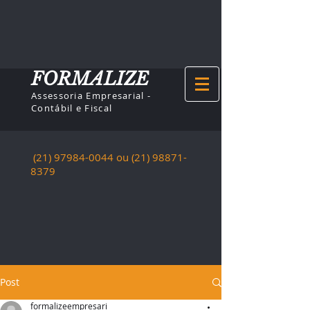
FORMALIZE
Assessoria Empresarial -
Contábil e Fiscal
(21) 97984-0044
ou (21)
98871-
8379
Post
formalizeempresari