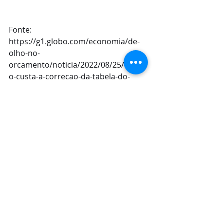
Fonte: 
https://g1.globo.com/economia/de-
olho-no-
orcamento/noticia/2022/08/25/quant
o-custa-a-correcao-da-tabela-do-
imposto-de-renda-prometida-pelos-
candidatos.ghtml
Posts recentes
Ver tudo