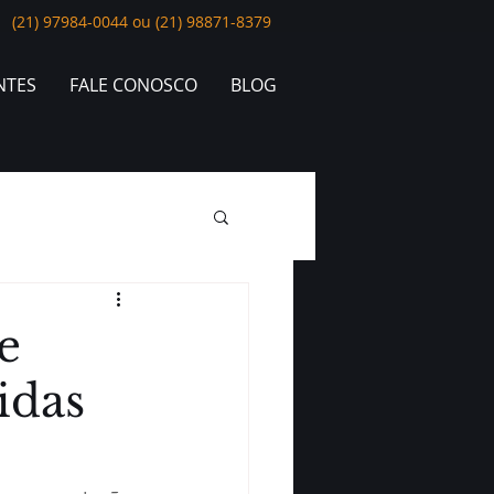
(21) 97984-0044 ou (21) 98871-8379
NTES
FALE CONOSCO
BLOG
e
idas