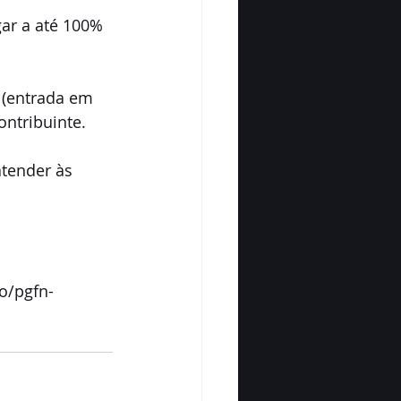
gar a até 100% 
 (entrada em 
ntribuinte. 
tender às 
o/pgfn-