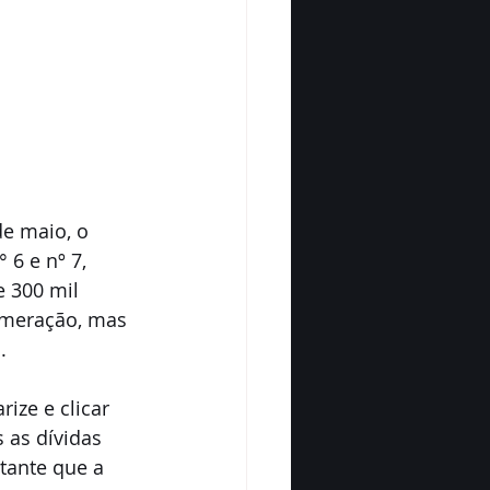
e maio, o 
 6 e nº 7, 
 300 mil 
umeração, mas 
. 
ize e clicar 
 as dívidas 
tante que a 