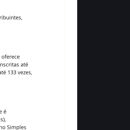
ibuintes, 
 oferece 
nscritas até 
é 133 vezes, 
e é 
), 
no Simples 