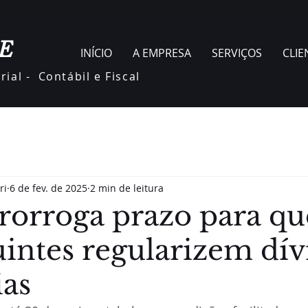
E
INÍCIO
A EMPRESA
SERVIÇOS
CLIE
ial - Contábil e Fiscal
ri
6 de fev. de 2025
2 min de leitura
orroga prazo para qu
uintes regularizem dív
ias