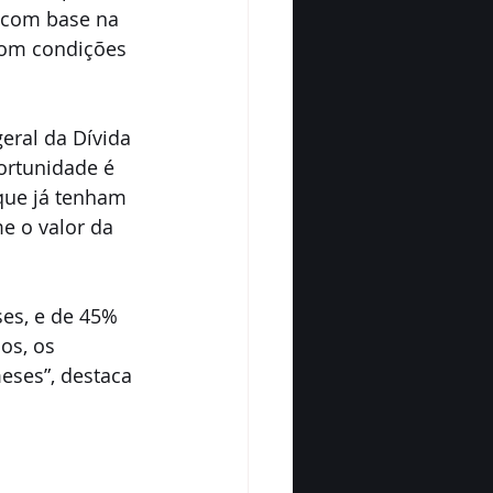
 com base na 
com condições 
ral da Dívida 
ortunidade é 
que já tenham 
 o valor da 
es, e de 45% 
os, os 
ses”, destaca 