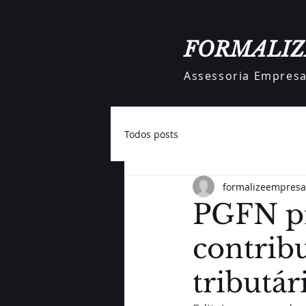
FORMALIZ
Assessoria Empresar
Todos posts
formalizeempresa
PGFN pr
contrib
tributár