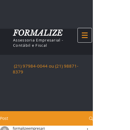
FORMALIZE
Assessoria Empresarial -
Contábil e Fiscal
(21) 97984-0044
ou (21)
98871-
8379
Post
formalizeempresari