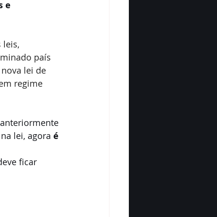
s e 
leis, 
rminado país 
nova lei de 
 em regime 
 anteriormente 
a lei, agora 
é 
eve ficar 
;