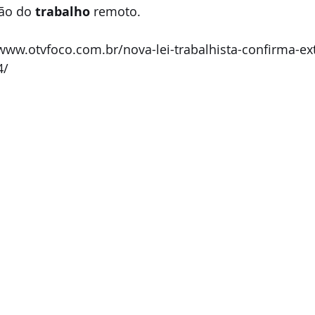
ção do 
trabalho
 remoto.
/www.otvfoco.com.br/nova-lei-trabalhista-confirma-ext
4/