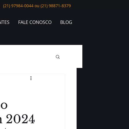
(21) 97984-0044 ou (21) 98871-8379
NTES
FALE CONOSCO
BLOG
no
m 2024