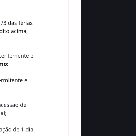
3 das férias 
dito acima, 
centemente e 
mo: 
ermitente e 
ncessão de 
al;
ção de 1 dia 