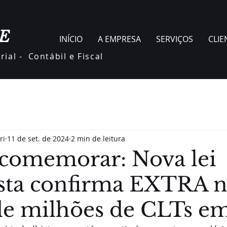
E
INÍCIO
A EMPRESA
SERVIÇOS
CLIE
ial - Contábil e Fiscal
ri
11 de set. de 2024
2 min de leitura
 comemorar: Nova lei
ista confirma EXTRA 
 de milhões de CLTs e