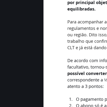
por principal obje
equilibradas.
Para acompanhar as 
regulamentos e nor
ou região. Dito iss
trabalho que confi
CLT e já está dando
De acordo com info
facultativo, tornou
possível converte
correspondente a ⅓ 
atento a 3 pontos: 
O pagamento pr
O abono só é ap