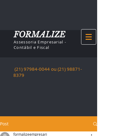
FORMALIZE
Assessoria Empresarial -
Contábil e Fiscal
(21) 97984-0044
ou (21)
98871-
8379
Post
formalizeempresari