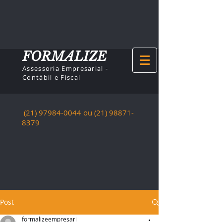
FORMALIZE
Assessoria Empresarial -
Contábil e Fiscal
(21) 97984-0044
ou (21)
98871-
8379
Post
formalizeempresari