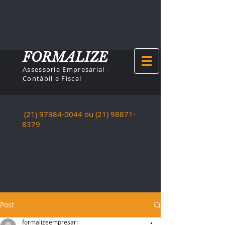
FORMALIZE
Assessoria Empresarial -
Contábil e Fiscal
(21) 97984-0044
ou (21)
98871-
8379
Post
formalizeempresari