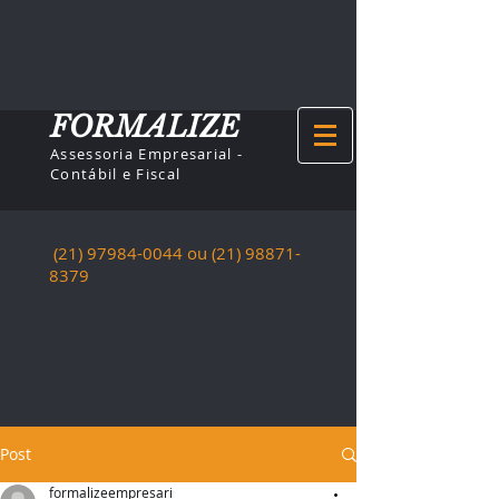
FORMALIZE
Assessoria Empresarial -
Contábil e Fiscal
(21) 97984-0044
ou (21)
98871-
8379
Post
formalizeempresari