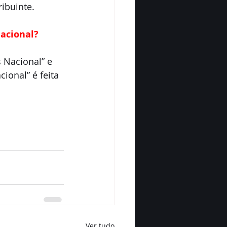
ibuinte.
acional?
 Nacional” e 
onal” é feita 
Ver tudo