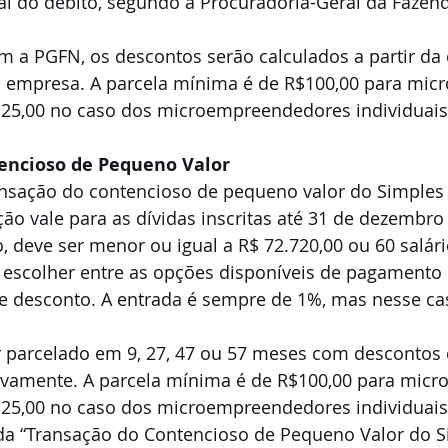
al do débito, segundo a Procuradoria-Geral da Fazen
m a PGFN, os descontos serão calculados a partir da
empresa. A parcela mínima é de R$100,00 para micr
25,00 no caso dos microempreendedores individuais
encioso de Pequeno Valor
ansação do contencioso de pequeno valor do Simples 
ção vale para as dívidas inscritas até 31 de dezembro 
ão, deve ser menor ou igual a R$ 72.720,00 ou 60 salá
escolher entre as opções disponíveis de pagamento d
 desconto. A entrada é sempre de 1%, mas nesse cas
r parcelado em 9, 27, 47 ou 57 meses com descontos 
ivamente. A parcela mínima é de R$100,00 para micr
25,00 no caso dos microempreendedores individuais
 da “Transação do Contencioso de Pequeno Valor do S