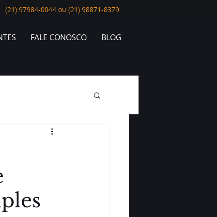
(21) 97984-0044 ou (21) 98871-8379
NTES
FALE CONOSCO
BLOG
e
ples