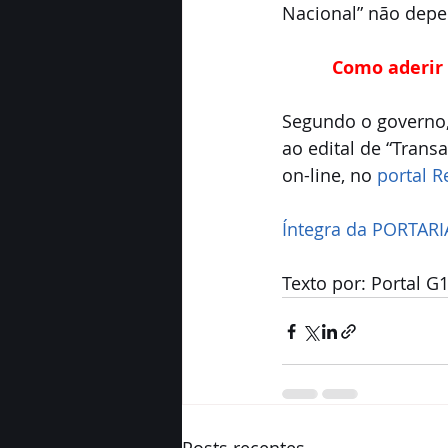
Nacional” não depe
Como aderir
Segundo o governo,
ao edital de “Trans
on-line, no 
portal R
Íntegra da PORTARI
Texto por: Portal G