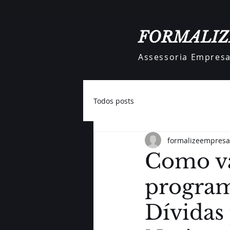
FORMALIZ
Assessoria Empresar
Todos posts
formalizeempresa
Como v
program
Dívidas