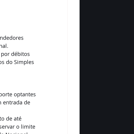
endedores 
nal.
 por débitos 
os do Simples 
orte optantes 
 entrada de 
o de até 
ervar o limite 