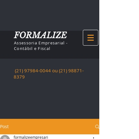
FORMALIZE
Assessoria Empresarial -
Contábil e Fiscal
(21) 97984-0044
ou (21)
98871-
8379
Post
formalizeempresari