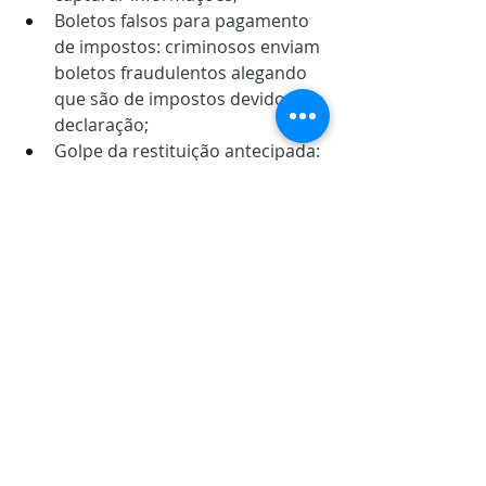
Boletos falsos para pagamento 
de impostos:
criminosos enviam 
boletos fraudulentos alegando 
que são de impostos devidos na 
declaração; 
Golpe da restituição antecipada: 
fraudadores oferecem 
“antecipação” da restituição, 
solicitando dados bancários ou 
pagamentos prévios.
Fonte: https://cfc.org.br/noticias/cfc-
alerta-para-tentativa-de-golpes-
contra-o-cidadao-e-a-declaracao-do-
imposto-de-renda-irpf/