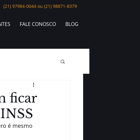
(21) 97984-0044 ou (21) 98871-8379
NTES
FALE CONOSCO
BLOG
 ficar
o INSS
mero é mesmo 