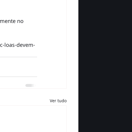
omente no 
pc-loas-devem-
Ver tudo