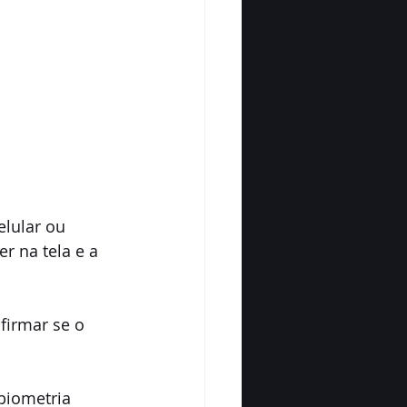
lular ou 
r na tela e a 
firmar se o 
biometria 