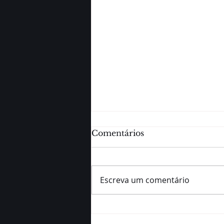
Comentários
Escreva um comentário
Os principais regimes
tributários no Brasil são o