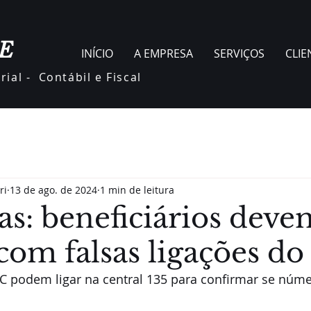
E
INÍCIO
A EMPRESA
SERVIÇOS
CLIE
ial - Contábil e Fiscal
ri
13 de ago. de 2024
1 min de leitura
s: beneficiários devem
com falsas ligações d
PC podem ligar na central 135 para confirmar se nú