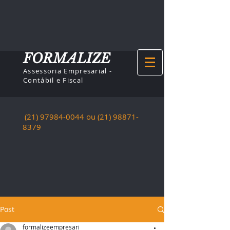
FORMALIZE
Assessoria Empresarial -
Contábil e Fiscal
(21) 97984-0044
ou (21)
98871-
8379
Post
formalizeempresari