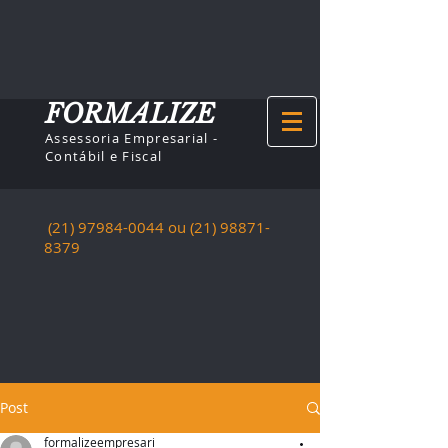
FORMALIZE
Assessoria Empresarial -
Contábil e Fiscal
(21) 97984-0044
ou (21)
98871-
8379
Post
formalizeempresari