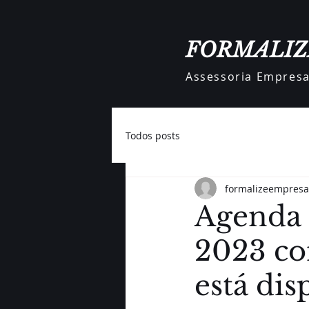
FORMALIZ
Assessoria Empresar
Todos posts
formalizeempresa
Agenda 
2023 co
está dis