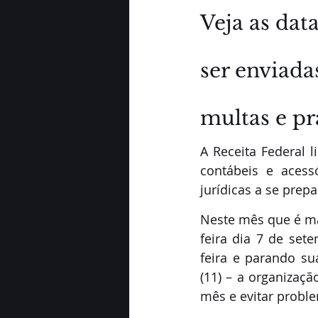
Veja as dat
ser enviada
multas e pr
A Receita Federal 
contábeis e acessó
jurídicas a se prep
Neste mês que é ma
feira dia 7 de se
feira e parando su
(11) – a organizaçã
mês e evitar probl