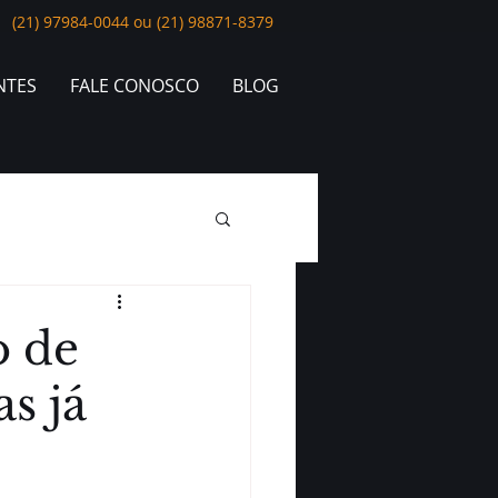
(21) 97984-0044 ou (21) 98871-8379
NTES
FALE CONOSCO
BLOG
o de
s já