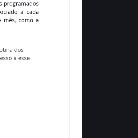
os programados 
ociado a cada 
e mês, como a 
otina dos 
cesso a esse 