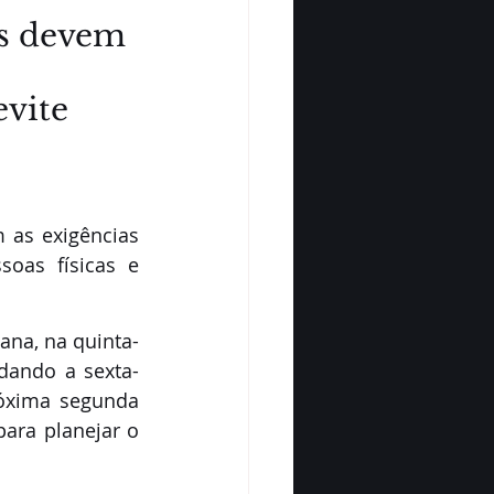
es devem 
vite 
 as exigências 
oas físicas e 
ana, na quinta-
dando a sexta-
óxima segunda 
ara planejar o 