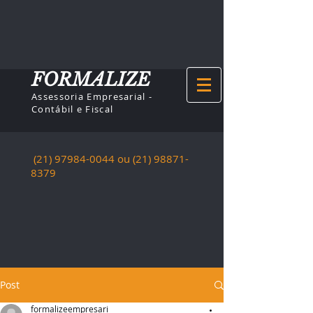
FORMALIZE
Assessoria Empresarial -
Contábil e Fiscal
(21) 97984-0044
ou (21)
98871-
8379
Post
formalizeempresari