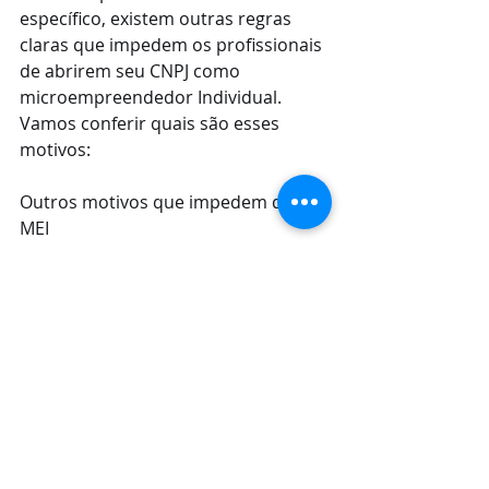
específico, existem outras regras 
claras que impedem os profissionais 
de abrirem seu CNPJ como 
microempreendedor Individual. 
Vamos conferir quais são esses 
motivos:
Outros motivos que impedem de ser 
MEI
Além das profissões e atividades em 
específico, existem outras regras 
claras que impedem os profissionais 
de abrirem seu CNPJ como 
microempreendedor Individual. 
Vamos conferir quais são esses 
motivos: